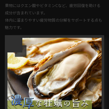
果物にはクエン酸やビタミンCなど、疲労回復を助ける
成分が含まれています。
体内に溜まりやすい疲労物質の分解をサポートする点も
魅力です。
牡蠣
牡蠣には、グリコーゲンや亜鉛・鉄分・ビタミン群な
ど、疲労回復に役立つ栄養素が豊富に含まれています。
特に疲れを感じる日は、牡蠣を中心とした食事を意識す
ると良いでしょう。
まとめ