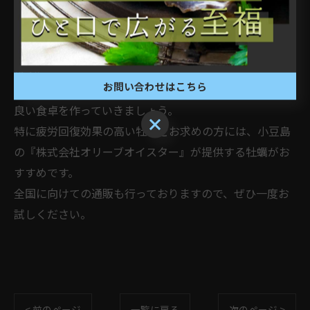
疲労回復におすすめの食材として、主に豚肉やうなぎ・
レバー・小松菜・大豆製品・果物・牡蠣などが挙げられ
ます。
お問い合わせはこちら
このような食材を積極的に取り入れながら、バランスの
良い食卓を作っていきましょう。
特に疲労回復効果の高い牡蠣をお求めの方には、小豆島
の『株式会社オリーブオイスター』が提供する牡蠣がお
すすめです。
全国に向けての通販も行っておりますので、ぜひ一度お
試しください。
< 前のページ
一覧に戻る
次のページ >