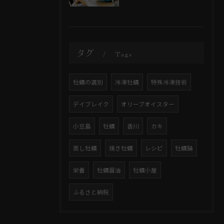
タグ
Tags
牡蠣の選別
冷凍牡蠣
特殊冷凍技術
デイブレイク
オリーブオイスター
小豆島
牡蠣
香川
カキ
蒸し牡蠣
焼き牡蠣
レシピ
牡蠣鍋
栄養
牡蠣醤油
牡蠣小屋
ふるさと納税